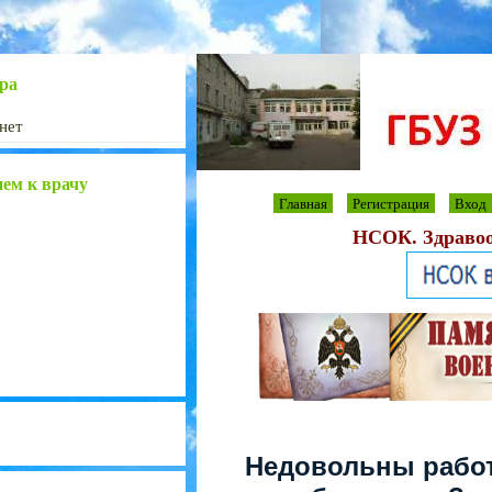
ра
нет
ием к врачу
Главная
Регистрация
Вход
НСОК. Здравоо
Недовольны рабо