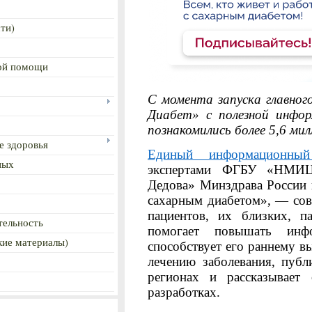
ти)
ой помощи
С момента запуска главног
Диабет» с полезной инфор
познакомились более 5,6 мил
е здоровья
Единый информационны
ных
экспертами ФГБУ «НМИЦ 
Дедова» Минздрава России 
сахарным диабетом», — сов
пациентов, их близких, п
тельность
помогает повышать инфо
ие материалы)
способствует его раннему 
лечению заболевания, публ
регионах и рассказывает
разработках.