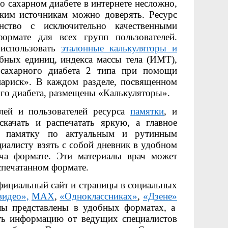
 сахарном диабете в интернете несложно,
аким источникам можно доверять. Ресурс
ство с исключительно качественными
ормате для всех групп пользователей.
 использовать
эталонные калькуляторы и
ебных единиц, индекса массы тела (ИМТ),
 сахарного диабета 2 типа при помощи
ариск». В каждом разделе, посвященном
го диабета, размещены «Калькуляторы».
елей и пользователей ресурса
памятки
, и
качать и распечатать яркую, а главное
ю памятку по актуальным и рутинным
циалисту взять с собой дневник в удобном
ача формате. Эти материалы врач может
спечатанном формате.
фициальный сайт и страницы в социальных
видео»,
MAX
,
«Одноклассниках»
,
«Дзене»
алы представлены в удобных форматах, а
ть информацию от ведущих специалистов