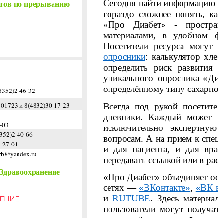
тов по прерыванию
Сегодня найти информацию о
гораздо сложнее понять, к
«Про Диабет» - простран
материалами, в удобном ф
Посетители ресурса могут
опросники
: калькулятор хл
определить риск развития
уникального опросника «Ди
определённому типу сахарно
352)2-46-32
01723 и 8(4832)30-17-23
Всегда под рукой посетит
дневники. Каждый может с
-03
исключительно экспертну
52)2-40-66
вопросам. А на прием к спе
-27-01
и для пациента, и для вр
crb@yandex.ru
передавать ссылкой или в ра
Здравоохранение
«
Про Диабет» объединяет о
сетях —
«ВКонтакте»
,
«ВК 
и
RUTUBE
. Здесь матери
пользователи могут получа