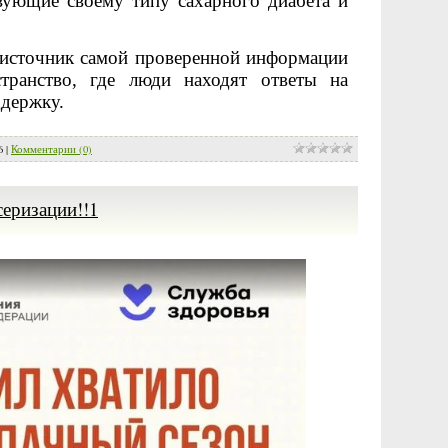
твующие своему типу сахарного диабета и
источник самой проверенной информации
транство, где люди находят ответы на
ддержку.
6
|
Комментарии (0)
серизации!!1