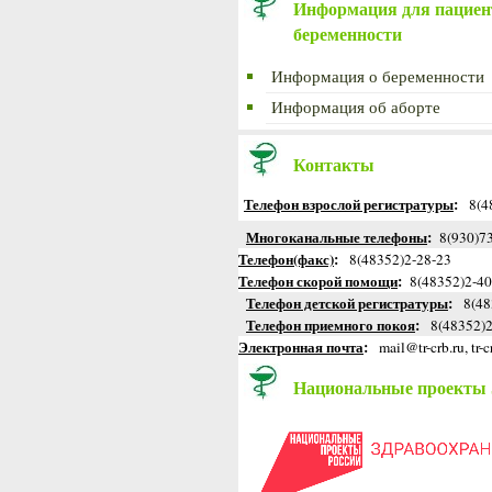
Информация для пациен
беременности
Информация о беременности
Информация об аборте
Контакты
Телефон взрослой регистратуры
:
8(48
Многоканальные телефоны
:
8(930)73
Телефон(факс)
:
8(48352)2-28-23
Телефон скорой помощи
:
8(48352)2-40
Телефон детской регистратуры
:
8(483
Телефон приемного покоя
:
8(48352)2
Электронная почта
:
mail@tr-crb.ru, tr-
Национальные проекты 