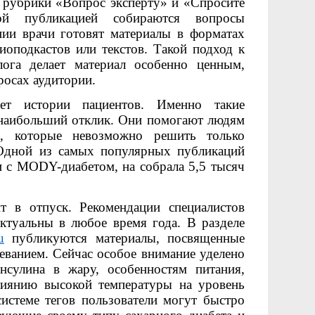
т рубрики «Вопрос эксперту» и «Спросите
ой публикацией собираются вопросы
нии врачи готовят материалы в форматах
иоподкастов или текстов
. Такой подход к
ога делает материал особенно ценным,
росах аудитории.
ет истории пациентов. Именно такие
наибольший отклик. Они помогают людям
, которые невозможно решить только
Одной из самых популярных публикаций
и с MODY-диабетом, на собрала 5,5 тысяч
т в отпуск. Рекомендации специалистов
туальны в любое время года. В разделе
u
публикуются материалы, посвященные
еванием. Сейчас особое внимание уделено
нсулина в жару, особенностям питания,
лиянию высокой температуры на уровень
системе тегов пользователи могут быстро