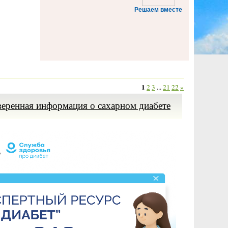
Решаем вместе
1
2
3
...
21
22
»
веренная информация о сахарном диабете