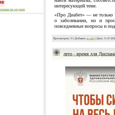
найти материалы, соответс
интересующей теме.
правки на оружие
«Про Диабет» — не только 
о заболевании, но и прос
повседневные вопросы и по
Просмотров:
33
|
Добавил:
tr-crb1
|
Дата:
31.07.202
лето - время для Диспан