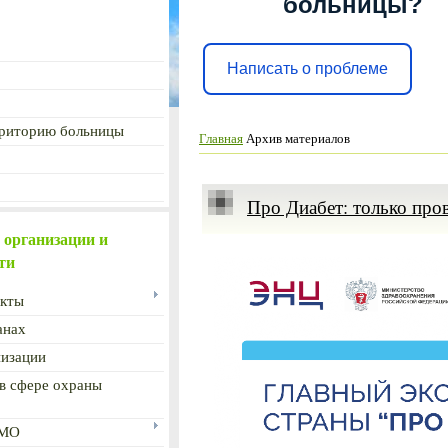
больницы?
Написать о проблеме
рриторию больницы
Главная
Архив материалов
Про Диабет: только про
 организации и
ти
акты
анах
низации
 в сфере охраны
 МО