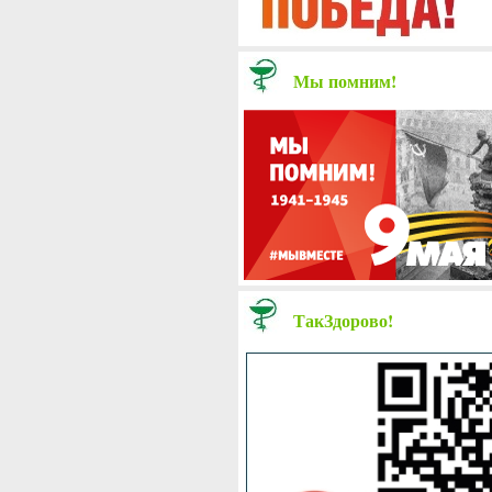
Мы помним!
ТакЗдорово!