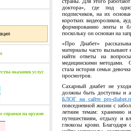
страны. Для этого работаю
доктора», где под одн
подписчиков, на их основа
коротких видеороликов, ауд
формированию ленты и бл
поскольку он основан на зап
«Про Диабет» рассказыва
материалы часто вызывают 
е
найти ответы на вопросы
медицинскими методами. 
стала история семьи девочк
ства оказания услуг
просмотров.
Сахарный диабет не уходи
должны быть доступны и ак
БЛОГ на сайте
pro
-
diabet
.
r
повседневной жизни с забол
летним темам: хранению и
е справки на оружие
путешествиям, отдыху и в
глюкозы крови. Благодаря 