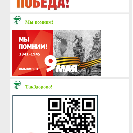
Мы помним!
ТакЗдорово!