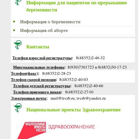
Информация для пациентов по прерыванию
беременности
Информация о беременности
Информация об аборте
Контакты
Телефон взрослой регистратуры
:
8(48352)2-46-32
Многоканальные телефоны
:
8(930)7301723 и 8(4832)30-17-23
Телефон(факс)
:
8(48352)2-28-23
Телефон скорой помощи
:
8(48352)2-40-03
Телефон детской регистратуры
:
8(48352)2-40-66
Телефон приемного покоя
:
8(48352)2-27-01
Электронная почта
:
mail@tr-crb.ru, tr-crb@yandex.ru
Национальные проекты Здравоохранение